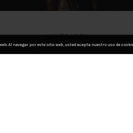
NOVEDADES
web. Al navegar por este sitio web, usted acepta nuestro uso de cookie
12
OCT
Outdoor
Baúl bajo parrilla “Carbonero”