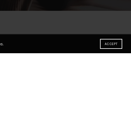
s.
ACCEPT
10
OCT
Tecnología
Parlante y Micrófono Karaoke