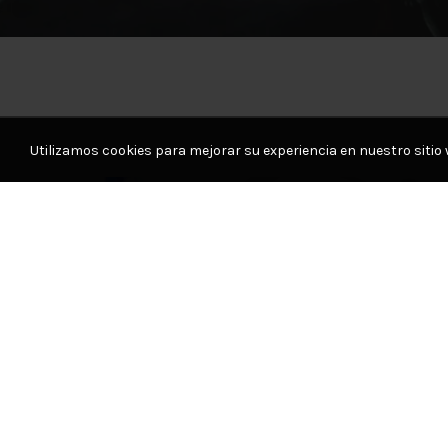
Utilizamos cookies para mejorar su experiencia en nuestro sitio 
15
OCT
,
,
Hogar
Outdoor
Tecnología
Parlante “Turn”